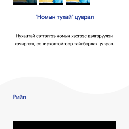
"Номын тухай" цуврал
Нухацтай сэтгэлгээ номын хэсгээс дэлгэрүүлэн
хачирлаж, сонирхолтойгоор тайлбарлах цуврал.
Рийл