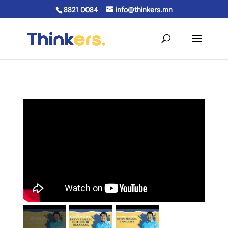
8821 0084
info@thinkers.mn