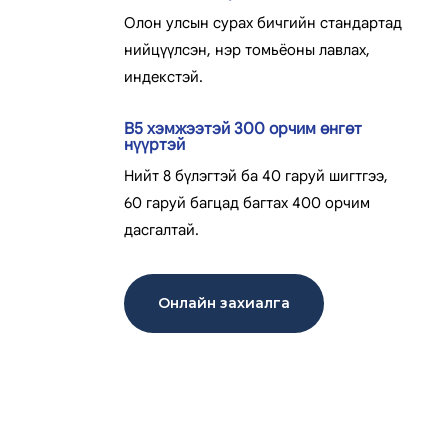
Олон улсын сурах бичгийн стандартад
нийцүүлсэн, нэр томьёоны лавлах,
индекстэй.
B5 хэмжээтэй 300 орчим өнгөт
нүүртэй
Нийт 8 бүлэгтэй ба 40 гаруй шигтгээ,
60 гаруй багцад багтах 400 орчим
дасгалтай.
Онлайн захиалга