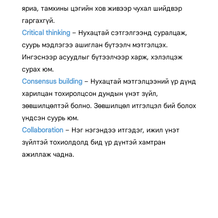
яриа, тамхины цэгийн хов живээр чухал шийдвэр
гаргахгүй.
Critical thinking
– Нухацтай сэтгэлгээнд суралцаж,
суурь мэдлэгээ ашиглан бүтээлч мэтгэлцэх.
Ингэснээр асуудлыг бүтээлчээр харж, хэлэлцэж
сурах юм.
Consensus building
– Нухацтай мэтгэлцээний үр дүнд
харилцан тохиролцсон дундын үнэт зүйл,
зөвшилцөлтэй болно. Зөвшилцөл итгэлцэл бий болох
үндсэн суурь юм.
Collaboration
– Нэг нэгэндээ итгэдэг, ижил үнэт
зүйлтэй тохиолдолд бид үр дүнтэй хамтран
ажиллаж чадна.