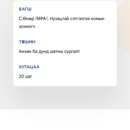
БАГШ
С.Өнөр /MPA/, Нухацтай сэтгэлгээ номын
зохиогч
ТҮВШИН
Анхан ба дунд шатны сургалт
ХУГАЦАА
20 цаг