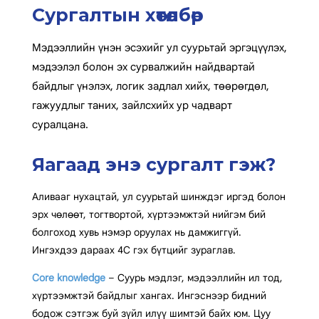
Сургалтын хөтөлбөр
Мэдээллийн үнэн эсэхийг ул суурьтай эргэцүүлэх,
мэдээлэл болон эх сурвалжийн найдвартай
байдлыг үнэлэх, логик задлал хийх, төөрөгдөл,
гажуудлыг таних, зайлсхийх ур чадварт
суралцана.
Яагаад энэ сургалт гэж?
Аливааг нухацтай, ул суурьтай шинждэг иргэд болон
эрх чөлөөт, тогтвортой, хүртээмжтэй нийгэм бий
болгоход хувь нэмэр оруулах нь дамжиггүй.
Ингэхдээ дараах 4C гэх бүтцийг зураглав.
Core knowledge
– Суурь мэдлэг, мэдээллийн ил тод,
хүртээмжтэй байдлыг хангах. Ингэснээр бидний
бодож сэтгэж буй зүйл илүү шимтэй байх юм. Цуу