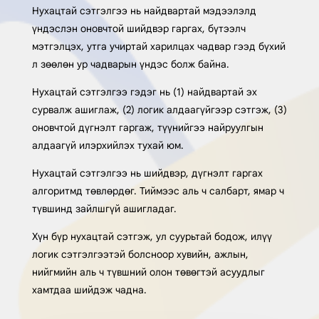
Нухацтай сэтгэлгээ нь найдвартай мэдээлэлд
үндэслэн оновчтой шийдвэр гаргах, бүтээлч
мэтгэлцэх, утга учиртай харилцах чадвар гээд бүхий
л зөөлөн ур чадварын үндэс болж байна.
Нухацтай сэтгэлгээ гэдэг нь (1) найдвартай эх
сурвалж ашиглаж, (2) логик алдаагүйгээр сэтгэж, (3)
оновчтой дүгнэлт гаргаж, түүнийгээ найруулгын
алдаагүй илэрхийлэх тухай юм.
Нухацтай сэтгэлгээ нь шийдвэр, дүгнэлт гаргах
алгоритмд төвлөрдөг. Тиймээс аль ч салбарт, ямар ч
түвшинд зайлшгүй ашигладаг.
Хүн бүр нухацтай сэтгэж, ул суурьтай бодож, илүү
логик сэтгэлгээтэй болсноор хувийн, ажлын,
нийгмийн аль ч түвшний олон төвөгтэй асуудлыг
хамтдаа шийдэж чадна.